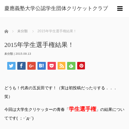
慶應義塾大学公認学生団体クリケットクラブ
m
ホーム
未分類
2015年学生選手権結果！
2015年学生選手権結果！
未分類
|
2015.09.13
どうも！代表の五反田です！（実は初投稿だったりする．．．
笑）
学生選手権
今回は大学生クリケッターの青春「
」
の結果につい
てです( ；･`д･´)