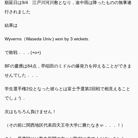
順延日は9/4 江戸川河川敷となり，途中雨は降ったものの無事遂
行されました
結果は
Wyverns（Waseda Univ.) won by 3 wickets.
で敗戦．．．(+o+)
BFの慶應は84点，早稲田のミドルの爆発力を抑えることができま
せんでした．．．
学生選手権2位となった彼らとは富士予選第2回戦で相見えること
でしょう．
次はもちろん負けません！
（その前に関西地区代表四天王寺大学に勝たなきゃ．．．！）