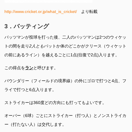
http://www.cricket.or.jp/what_is_cricket/
より転載
3．バッティング
バッツマンが投球を打った後、二人のバッツマンは2つのウィケッ
トの間を走り
2
人とも
バットか体のどこかがクリース（ウィケット
の前にあるライン）を越えるごとに1点(往復で2点)入ります。
この得点を
ラン
と呼びます。
バウンダリー（フィールドの境界線）の外にゴロで打つと4点、フ
ライで打つと6点入ります。
ストライカーは360度どの方向にも打ってもよいです。
オーバー（6球）ごとにストライカー（打つ人）とノンストライカ
ー（打たない人）は交代します。