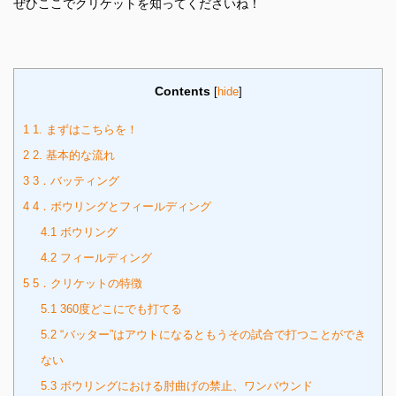
ぜひここでクリケットを知ってくださいね！
Contents
[
hide
]
1
1. まずはこちらを！
2
2. 基本的な流れ
3
3．バッティング
4
4．ボウリングとフィールディング
4.1
ボウリング
4.2
フィールディング
5
5．クリケットの特徴
5.1
360度どこにでも打てる
5.2
“バッター”はアウトになるともうその試合で打つことができ
ない
5.3
ボウリングにおける肘曲げの禁止、ワンバウンド