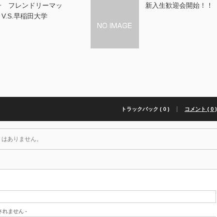
子 フレンドリーマッ
新入生歓迎会開始！！
V.S.早稲田大学
トラックバック ( 0 )
コメント ( 0 
トはありません。
開されません -