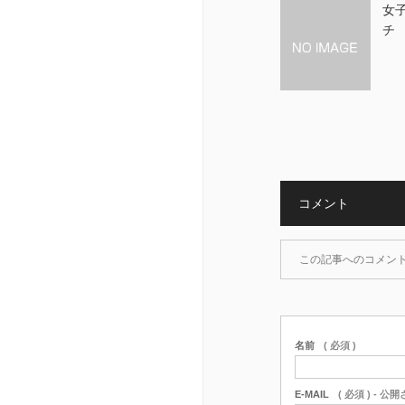
女
チ 
コメント
この記事へのコメン
名前
( 必須 )
E-MAIL
( 必須 ) - 公