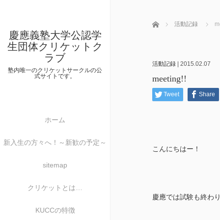
ホーム
活動記録
me
慶應義塾大学公認学
生団体クリケットク
ラブ
活動記録
|
2015.02.07
塾内唯一のクリケットサークルの公
式サイトです。
meeting!!
Tweet
Share
ホーム
新入生の方々へ！～新歓の予定～
こんにちはー！
sitemap
クリケットとは…
慶應では試験も終わ
KUCCの特徴