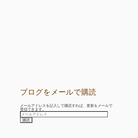
ブログをメールで購読
メールアドレスを記入して購読すれば、更新をメールで
受信できます。
メ
ー
ル
ア
ド
レ
ス