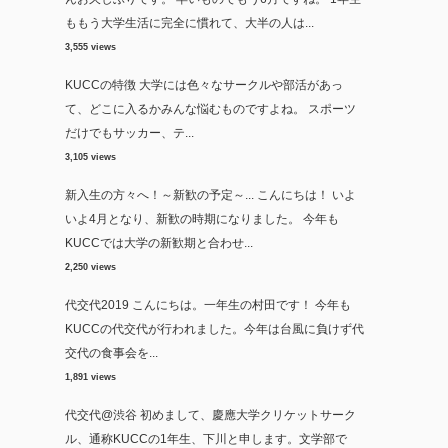
ももう大学生活に完全に慣れて、大半の人は...
3,555 views
KUCCの特徴
大学には色々なサークルや部活があっ
て、どこに入るかみんな悩むものですよね。 スポーツ
だけでもサッカー、テ...
3,105 views
新入生の方々へ！～新歓の予定～...
こんにちは！ いよ
いよ4月となり、新歓の時期になりました。 今年も
KUCCでは大学の新歓期と合わせ...
2,250 views
代交代2019
こんにちは。一年生の村田です！ 今年も
KUCCの代交代が行われました。今年は台風に負けず代
交代の食事会を...
1,891 views
代交代@渋谷
初めまして、慶應大学クリケットサーク
ル、通称KUCCの1年生、下川と申します。文学部で