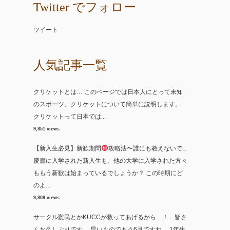
Twitter でフォロー
ツイート
人気記事一覧
クリケットとは…
このページでは日本人にとって未知
のスポーツ、クリケットについて簡単に説明します。
クリケットって日本では...
9,851 views
【新入生必見】新歓期間
攻略法〜誰にも教えないで...
慶應に入学された新入生も、他の大学に入学された方々
ももう新歓は始まっているでしょうか？ この時期にど
のよ...
9,808 views
サークル難民とかKUCCが救ってあげるから…！...
皆さ
んお久しぶりです。 早いものでもう6月ですね。 1年生