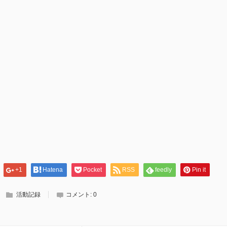
+1
Hatena
Pocket
RSS
feedly
Pin it
活動記録
コメント:
0