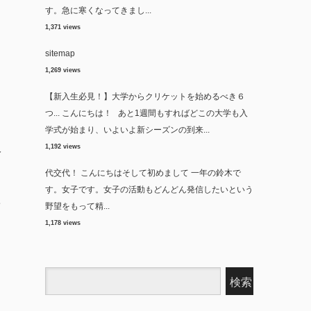
す。急に寒くなってきまし...
1,371 views
sitemap
1,269 views
【新入生必見！】大学からクリケットを始めるべき６
つ...
こんにちは！ あと1週間もすればどこの大学も入
学式が始まり、いよいよ新シーズンの到来...
人
1,192 views
代交代！
こんにちはそして初めまして 一年の鈴木で
す。女子です。女子の活動もどんどん発信したいという
て
野望をもって精...
1,178 views