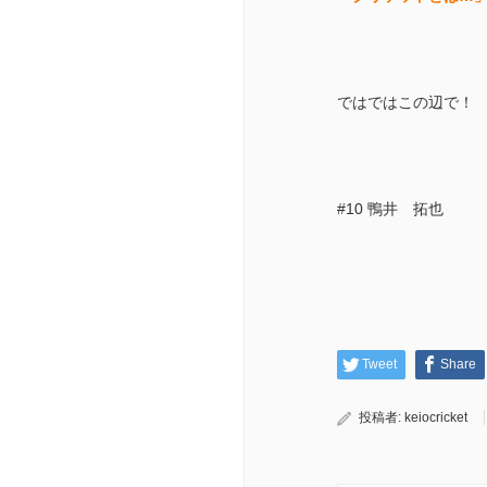
ではではこの辺で！
#10 鴨井 拓也
Tweet
Share
投稿者:
keiocricket