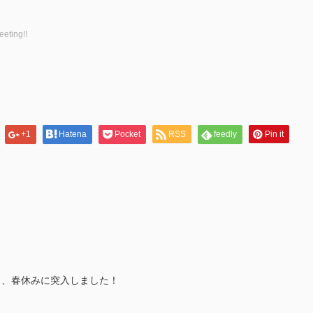
eting!!
+1
Hatena
Pocket
RSS
feedly
Pin it
り、春休みに突入しました！