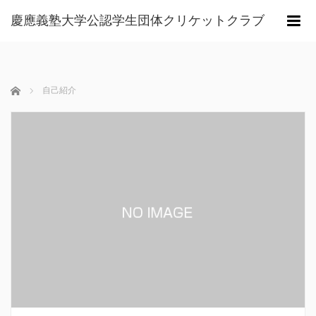
慶應義塾大学公認学生団体クリケットクラブ
m
ホーム
自己紹介